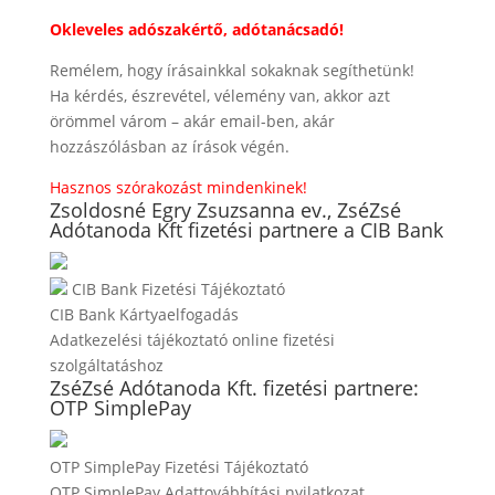
Okleveles adószakértő, adótanácsadó!
Remélem, hogy írásainkkal sokaknak segíthetünk!
Ha kérdés, észrevétel, vélemény van, akkor azt
örömmel várom – akár email-ben, akár
hozzászólásban az írások végén.
Hasznos szórakozást mindenkinek!
Zsoldosné Egry Zsuzsanna ev., ZséZsé
Adótanoda Kft fizetési partnere a CIB Bank
CIB Bank Fizetési Tájékoztató
CIB Bank Kártyaelfogadás
Adatkezelési tájékoztató online fizetési
szolgáltatáshoz
ZséZsé Adótanoda Kft. fizetési partnere:
OTP SimplePay
OTP SimplePay Fizetési Tájékoztató
OTP SimplePay Adattovábbítási nyilatkozat