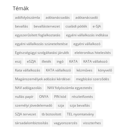
Témák
adófolyószámla
adótanácsadás
adótanácsadó
bevallás
bevallástervezet
családi pótlék
e-SJA
egyszerűsített foglalkoztatás
egyéni vállalkozás indítása
egyéni vállalkozás szüneteltetése
egyéni vállalkozó
Egészségügyi szolgáltatási járulék
elektronikus hitelesítés
eszj
eSZJA
illeték
ingó
KATA
KATA vállakozó
Kata vállalkozás
KATA vállalkozó
kézműves
könyvelő
Magánszemélyek adózási kérdései
megbízási szerződés
NAV adóigazolás
NAV folyószámla egyeztetés
nullás papír
ONYA
PIN kód
részletfizetés
személyi jövedelemadó
szja
szja bevallás
SZJA tervezet
tb biztosított
TEL nyomtatvány
társadalombiztosítás
vagyonszerzés
visszterhes