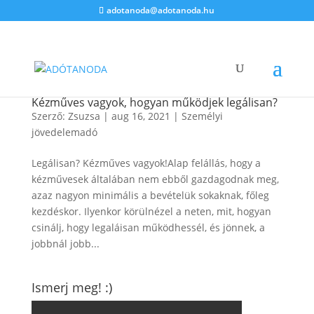
adotanoda@adotanoda.hu
Kézműves vagyok, hogyan működjek legálisan?
Szerző:
Zsuzsa
|
aug 16, 2021
|
Személyi
jövedelemadó
Legálisan? Kézműves vagyok!Alap felállás, hogy a
kézművesek általában nem ebből gazdagodnak meg,
azaz nagyon minimális a bevételük sokaknak, főleg
kezdéskor. Ilyenkor körülnézel a neten, mit, hogyan
csinálj, hogy legaláisan működhessél, és jönnek, a
jobbnál jobb...
Ismerj meg! :)