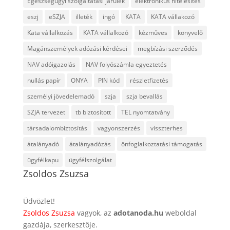
Egészségügyi szolgáltatási járulék
elektronikus hitelesítés
eszj
eSZJA
illeték
ingó
KATA
KATA vállakozó
Kata vállalkozás
KATA vállalkozó
kézműves
könyvelő
Magánszemélyek adózási kérdései
megbízási szerződés
NAV adóigazolás
NAV folyószámla egyeztetés
nullás papír
ONYA
PIN kód
részletfizetés
személyi jövedelemadó
szja
szja bevallás
SZJA tervezet
tb biztosított
TEL nyomtatvány
társadalombiztosítás
vagyonszerzés
visszterhes
átalányadó
átalányadózás
önfoglalkoztatási támogatás
ügyfélkapu
ügyfélszolgálat
Zsoldos Zsuzsa
Üdvözlet!
Zsoldos Zsuzsa
vagyok, az
adotanoda.hu
weboldal
gazdája, szerkesztője.