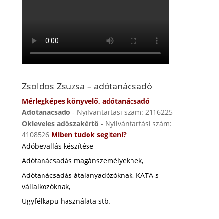
Zsoldos Zsuzsa – adótanácsadó
Mérlegképes könyvelő, adótanácsadó
Adótanácsadó
- Nyilvántartási szám: 2116225
Okleveles adószakértő
- Nyilvántartási szám:
4108526
Miben tudok segíteni?
Adóbevallás készítése
Adótanácsadás magánszemélyeknek,
Adótanácsadás átalányadózóknak, KATA-s
vállalkozóknak,
Ügyfélkapu használata stb.