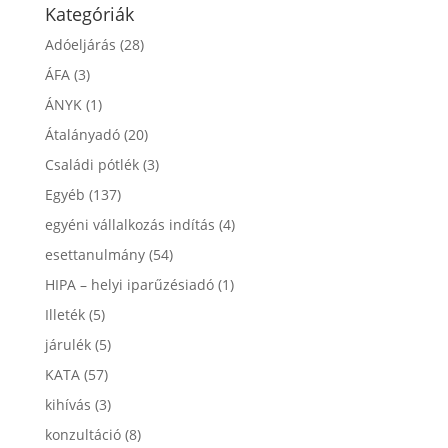
Kategóriák
Adóeljárás
(28)
ÁFA
(3)
ÁNYK
(1)
Átalányadó
(20)
Családi pótlék
(3)
Egyéb
(137)
egyéni vállalkozás indítás
(4)
esettanulmány
(54)
HIPA – helyi iparűzésiadó
(1)
Illeték
(5)
járulék
(5)
KATA
(57)
kihívás
(3)
konzultáció
(8)