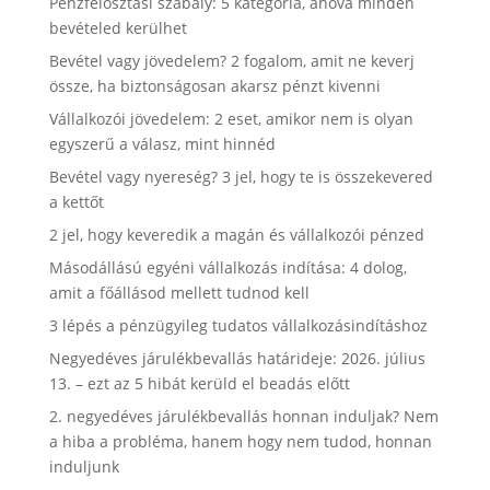
Pénzfelosztási szabály: 5 kategória, ahova minden
bevételed kerülhet
Bevétel vagy jövedelem? 2 fogalom, amit ne keverj
össze, ha biztonságosan akarsz pénzt kivenni
Vállalkozói jövedelem: 2 eset, amikor nem is olyan
egyszerű a válasz, mint hinnéd
Bevétel vagy nyereség? 3 jel, hogy te is összekevered
a kettőt
2 jel, hogy keveredik a magán és vállalkozói pénzed
Másodállású egyéni vállalkozás indítása: 4 dolog,
amit a főállásod mellett tudnod kell
3 lépés a pénzügyileg tudatos vállalkozásindításhoz
Negyedéves járulékbevallás határideje: 2026. július
13. – ezt az 5 hibát kerüld el beadás előtt
2. negyedéves járulékbevallás honnan induljak? Nem
a hiba a probléma, hanem hogy nem tudod, honnan
induljunk