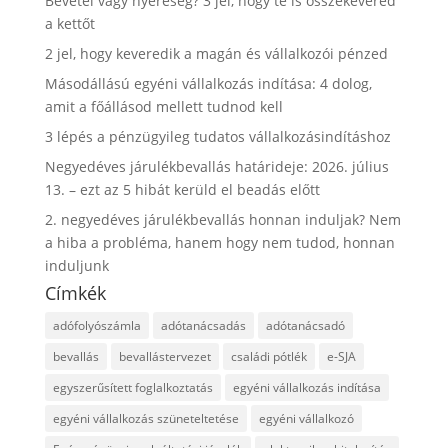
Bevétel vagy nyereség? 3 jel, hogy te is összekevered
a kettőt
2 jel, hogy keveredik a magán és vállalkozói pénzed
Másodállású egyéni vállalkozás indítása: 4 dolog,
amit a főállásod mellett tudnod kell
3 lépés a pénzügyileg tudatos vállalkozásindításhoz
Negyedéves járulékbevallás határideje: 2026. július
13. – ezt az 5 hibát kerüld el beadás előtt
2. negyedéves járulékbevallás honnan induljak? Nem
a hiba a probléma, hanem hogy nem tudod, honnan
induljunk
Címkék
adófolyószámla
adótanácsadás
adótanácsadó
bevallás
bevallástervezet
családi pótlék
e-SJA
egyszerűsített foglalkoztatás
egyéni vállalkozás indítása
egyéni vállalkozás szüneteltetése
egyéni vállalkozó