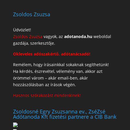
Zsoldos Zsuzsa
Üdvözlet!
Zsoldos Zsuzsa
vagyok, az
adotanoda.hu
weboldal
gazdája, szerkesztője.
Okleveles adószakértő, adótanácsadó!
Remélem, hogy írásainkkal sokaknak segíthetünk!
Ha kérdés, észrevétel, vélemény van, akkor azt
örömmel várom – akár email-ben, akár
hozzászólásban az írások végén.
Hasznos szórakozást mindenkinek!
Zsoldosné Egry Zsuzsanna ev., ZséZsé
Adótanoda Kft fizetési partnere a CIB Bank