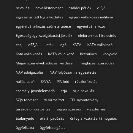
bevallás
bevallástervezet
családi pótlék
e-SJA
egyszerűsített foglalkoztatás
egyéni vállalkozás indítása
egyéni vállalkozás szüneteltetése
egyéni vállalkozó
Egészségügyi szolgáltatási járulék
elektronikus hitelesítés
eszj
eSZJA
illeték
ingó
KATA
KATA vállakozó
Kata vállalkozás
KATA vállalkozó
kézműves
könyvelő
Magánszemélyek adózási kérdései
megbízási szerződés
NAV adóigazolás
NAV folyószámla egyeztetés
nullás papír
ONYA
PIN kód
részletfizetés
személyi jövedelemadó
szja
szja bevallás
SZJA tervezet
tb biztosított
TEL nyomtatvány
társadalombiztosítás
vagyonszerzés
visszterhes
átalányadó
átalányadózás
önfoglalkoztatási támogatás
ügyfélkapu
ügyfélszolgálat