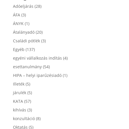
Adóeljárás
(28)
ÁFA
(3)
ÁNYK
(1)
Átalányadó
(20)
Családi pótlék
(3)
Egyéb
(137)
egyéni vállalkozás indítás
(4)
esettanulmány
(54)
HIPA – helyi iparűzésiadó
(1)
Illeték
(5)
járulék
(5)
KATA
(57)
kihívás
(3)
konzultáció
(8)
Oktatás
(5)