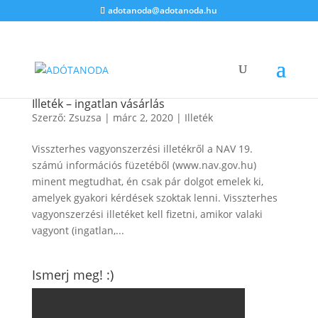
adotanoda@adotanoda.hu
Illeték – ingatlan vásárlás
Szerző:
Zsuzsa
|
márc 2, 2020
|
Illeték
Visszterhes vagyonszerzési illetékről a NAV 19.
számú információs füzetéből (www.nav.gov.hu)
minent megtudhat, én csak pár dolgot emelek ki,
amelyek gyakori kérdések szoktak lenni. Visszterhes
vagyonszerzési illetéket kell fizetni, amikor valaki
vagyont (ingatlan,...
Ismerj meg! :)