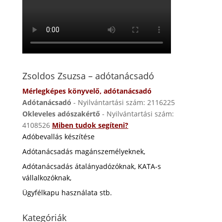
Zsoldos Zsuzsa – adótanácsadó
Mérlegképes könyvelő, adótanácsadó
Adótanácsadó
- Nyilvántartási szám: 2116225
Okleveles adószakértő
- Nyilvántartási szám:
4108526
Miben tudok segíteni?
Adóbevallás készítése
Adótanácsadás magánszemélyeknek,
Adótanácsadás átalányadózóknak, KATA-s
vállalkozóknak,
Ügyfélkapu használata stb.
Kategóriák