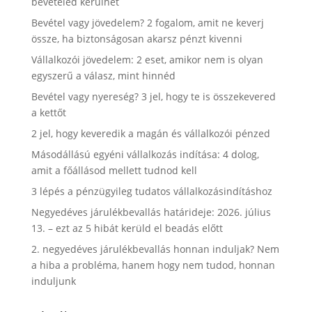
bevételed kerülhet
Bevétel vagy jövedelem? 2 fogalom, amit ne keverj
össze, ha biztonságosan akarsz pénzt kivenni
Vállalkozói jövedelem: 2 eset, amikor nem is olyan
egyszerű a válasz, mint hinnéd
Bevétel vagy nyereség? 3 jel, hogy te is összekevered
a kettőt
2 jel, hogy keveredik a magán és vállalkozói pénzed
Másodállású egyéni vállalkozás indítása: 4 dolog,
amit a főállásod mellett tudnod kell
3 lépés a pénzügyileg tudatos vállalkozásindításhoz
Negyedéves járulékbevallás határideje: 2026. július
13. – ezt az 5 hibát kerüld el beadás előtt
2. negyedéves járulékbevallás honnan induljak? Nem
a hiba a probléma, hanem hogy nem tudod, honnan
induljunk