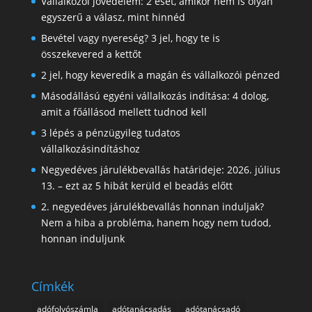
Vállalkozói jövedelem: 2 eset, amikor nem is olyan
egyszerű a válasz, mint hinnéd
Bevétel vagy nyereség? 3 jel, hogy te is
összekevered a kettőt
2 jel, hogy keveredik a magán és vállalkozói pénzed
Másodállású egyéni vállalkozás indítása: 4 dolog,
amit a főállásod mellett tudnod kell
3 lépés a pénzügyileg tudatos
vállalkozásindításhoz
Negyedéves járulékbevallás határideje: 2026. július
13. – ezt az 5 hibát kerüld el beadás előtt
2. negyedéves járulékbevallás honnan induljak?
Nem a hiba a probléma, hanem hogy nem tudod,
honnan induljunk
Címkék
adófolyószámla
adótanácsadás
adótanácsadó