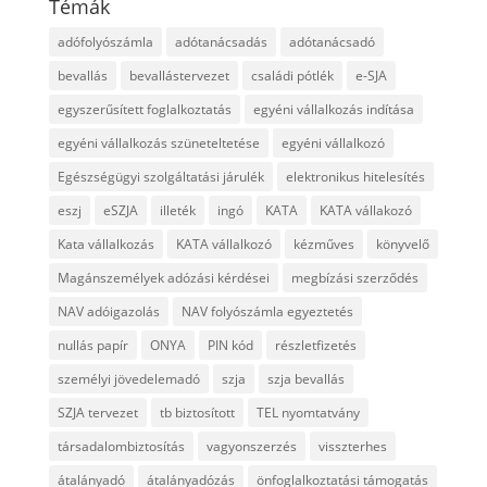
Témák
adófolyószámla
adótanácsadás
adótanácsadó
bevallás
bevallástervezet
családi pótlék
e-SJA
egyszerűsített foglalkoztatás
egyéni vállalkozás indítása
egyéni vállalkozás szüneteltetése
egyéni vállalkozó
Egészségügyi szolgáltatási járulék
elektronikus hitelesítés
eszj
eSZJA
illeték
ingó
KATA
KATA vállakozó
Kata vállalkozás
KATA vállalkozó
kézműves
könyvelő
Magánszemélyek adózási kérdései
megbízási szerződés
NAV adóigazolás
NAV folyószámla egyeztetés
nullás papír
ONYA
PIN kód
részletfizetés
személyi jövedelemadó
szja
szja bevallás
SZJA tervezet
tb biztosított
TEL nyomtatvány
társadalombiztosítás
vagyonszerzés
visszterhes
átalányadó
átalányadózás
önfoglalkoztatási támogatás