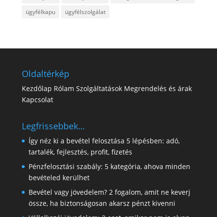
ügyfélkapu
ügyfélszolgálat
Oldaltérkép
Kezdőlap
Rólam
Szolgáltatások
Megrendelés és árak
Kapcsolat
Legfrissebbek…
Így néz ki a bevétel felosztása 5 lépésben: adó,
tartalék, fejlesztés, profit, fizetés
Pénzfelosztási szabály: 5 kategória, ahova minden
bevételed kerülhet
Bevétel vagy jövedelem? 2 fogalom, amit ne keverj
össze, ha biztonságosan akarsz pénzt kivenni