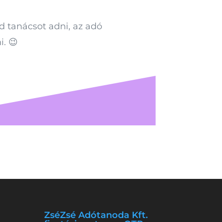
d tanácsot adni, az adó
. 😉
ZséZsé Adótanoda Kft.