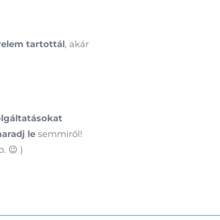
elem tartottál
, akár
olgáltatásokat
aradj le
semmiről!
. 😉 )