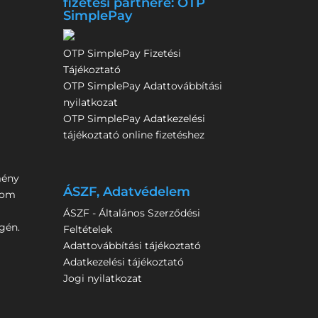
fizetési partnere: OTP
SimplePay
OTP SimplePay Fizetési
Tájékoztató
OTP SimplePay Adattovábbítási
nyilatkozat
OTP SimplePay Adatkezelési
tájékoztató online fizetéshez
mény
ÁSZF, Adatvédelem
rom
ÁSZF - Általános Szerződési
gén.
Feltételek
Adattovábbítási tájékoztató
Adatkezelési tájékoztató
Jogi nyilatkozat