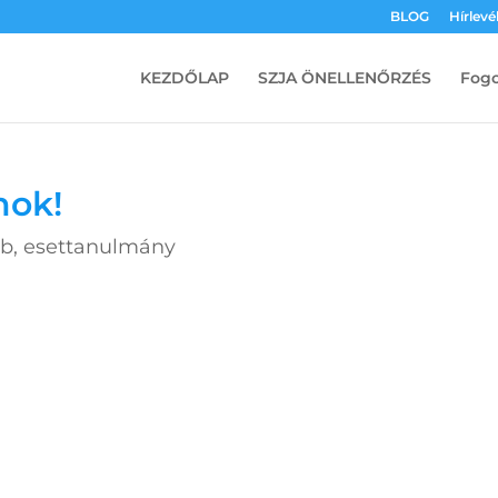
BLOG
Hírlevél
KEZDŐLAP
SZJA ÖNELLENŐRZÉS
Fogo
nok!
éb
,
esettanulmány