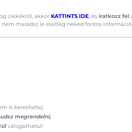
og cikkekről, akkor
KATTINTS IDE
, és
iratkozz fel
a
 így nem maradsz le esetleg neked fontos információ
m is kereshetsz,
tudsz megrendelni,
zül
válogathatsz!