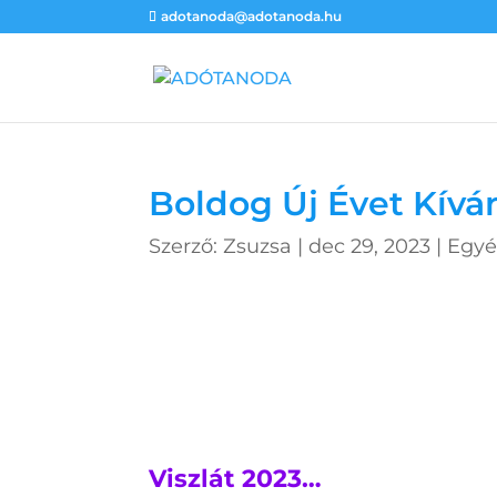
adotanoda@adotanoda.hu
Boldog Új Évet Kívá
Szerző:
Zsuzsa
|
dec 29, 2023
|
Egy
Viszlát 2023…