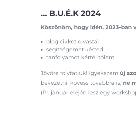
... B.U.É.K 2024
Köszönöm, hogy idén, 2023-ban v
blog cikket olvastál
segítségemet kérted
tanfolyamot kértél tőlem.
Jövőre folytatjuk! Igyekszem
új sz
bevezetni, kövess továbbra is,
ne m
(Pl. január elején lesz egy workshop