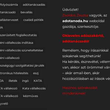
folyószámla
adótanácsadás
Üdvözlet!
tanácsadó
bevallás
Zsoldos Zsuzsa
vagyok, az
allástervezet
családi pótlék
adotanoda.hu
weboldal
gazdája, szerkesztője.
JA
szerűsített foglalkoztatás
Okleveles adószakértő,
adótanácsadó!
éni vállalkozás indítása
Remélem, hogy írásainkkal
éni vállalkozás szüneteltetése
sokaknak segíthetünk!
éni vállalkozó
Ha kérdés, észrevétel, véle
szségügyi szolgáltatási járulék
van, akkor azt örömmel vá
– akár email-ben, akár
ktronikus hitelesítés
eszj
hozzászólásban az írások vé
ZJA
illeték
ingó
KATA
Hasznos szórakozást
A vállakozó
Kata vállalkozás
mindenkinek!
A vállalkozó
kézműves
yvelő