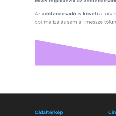
Mivel foglalkozik az adótanácsad
Az
adótanácsadó is követi
a törvé
optimalizálás sem áll messze tőlü
Oldaltérkép
Cí