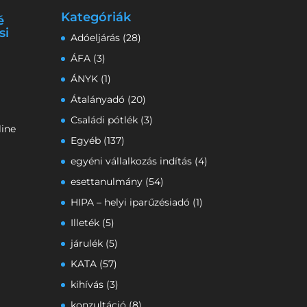
Kategóriák
é
si
Adóeljárás
(28)
ÁFA
(3)
ÁNYK
(1)
Átalányadó
(20)
Családi pótlék
(3)
line
Egyéb
(137)
egyéni vállalkozás indítás
(4)
esettanulmány
(54)
HIPA – helyi iparűzésiadó
(1)
Illeték
(5)
járulék
(5)
KATA
(57)
kihívás
(3)
konzultáció
(8)