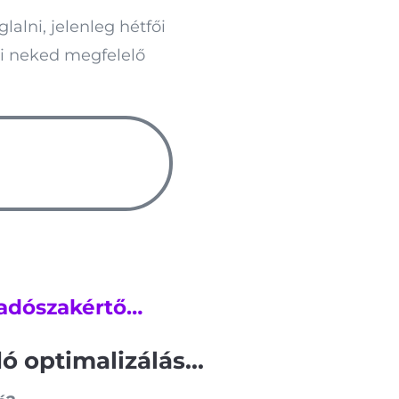
lalni, jelenleg hétfői
ni neked megfelelő
 adószakértő…
ó optimalizálás...