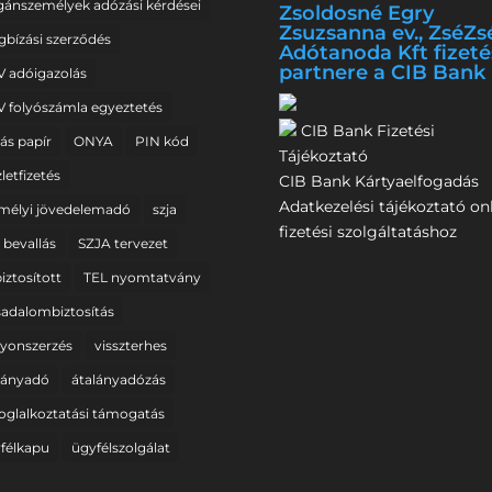
ánszemélyek adózási kérdései
Zsoldosné Egry
Zsuzsanna ev., ZséZs
bízási szerződés
Adótanoda Kft fizeté
partnere a CIB Bank
 adóigazolás
 folyószámla egyeztetés
CIB Bank Fizetési
lás papír
ONYA
PIN kód
Tájékoztató
letfizetés
CIB Bank Kártyaelfogadás
Adatkezelési tájékoztató on
mélyi jövedelemadó
szja
fizetési szolgáltatáshoz
a bevallás
SZJA tervezet
biztosított
TEL nyomtatvány
sadalombiztosítás
yonszerzés
visszterhes
lányadó
átalányadózás
oglalkoztatási támogatás
félkapu
ügyfélszolgálat