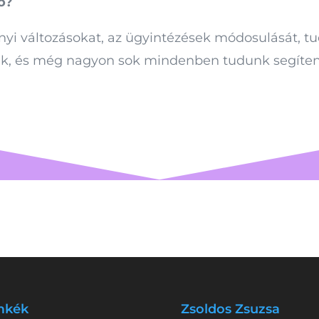
ó?
nyi változásokat, az ügyintézések módosulását, tu
nk, és még nagyon sok mindenben tudunk segíteni
mkék
Zsoldos Zsuzsa