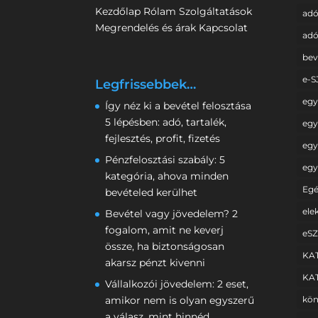
Kezdőlap
Rólam
Szolgáltatások
adó
Megrendelés és árak
Kapcsolat
adó
bev
e-S
Legfrissebbek…
egy
Így néz ki a bevétel felosztása
5 lépésben: adó, tartalék,
egy
fejlesztés, profit, fizetés
egy
Pénzfelosztási szabály: 5
egy
kategória, ahova minden
Egé
bevételed kerülhet
ele
Bevétel vagy jövedelem? 2
fogalom, amit ne keverj
eS
össze, ha biztonságosan
KAT
akarsz pénzt kivenni
KAT
Vállalkozói jövedelem: 2 eset,
kön
amikor nem is olyan egyszerű
a válasz, mint hinnéd