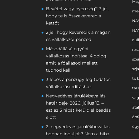
Mag
Bevétel vagy nyereség? 3 jel,
meg
hogy te is összekevered a
NAV
kettőt
NAV
2 jel, hogy keveredik a magán
és vállalkozói pénzed
nul
Másodállású egyéni
rész
vállalkozás indítása: 4 dolog,
sze
amit a főállásod mellett
szj
tudnod kell
tb 
3 lépés a pénzügyileg tudatos
vállalkozásindításhoz
tár
Negyedéves járulékbevallás
vag
határideje: 2026. július 13. –
áta
ezt az 5 hibát kerüld el beadás
önf
előtt
2. negyedéves járulékbevallás
ügy
honnan induljak? Nem a hiba