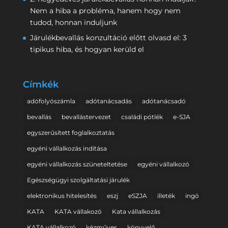
Nem a hiba a probléma, hanem hogy nem
tudod, honnan induljunk
Járulékbevallás konzultáció előtt olvasd el: 3
tipikus hiba, és hogyan kerüld el
Címkék
adófolyószámla
adótanácsadás
adótanácsadó
bevallás
bevallástervezet
családi pótlék
e-SJA
egyszerűsített foglalkoztatás
egyéni vállalkozás indítása
egyéni vállalkozás szüneteltetése
egyéni vállalkozó
Egészségügyi szolgáltatási járulék
elektronikus hitelesítés
eszj
eSZJA
illeték
ingó
KATA
KATA vállakozó
Kata vállalkozás
KATA vállalkozó
kézműves
könyvelő