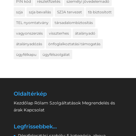
PIN kód
részletfizetés
személyi jövedelemadó
szja
szja bevallás
SZJA tervezet
tb biztosított
TEL nyomtatvány
társadalombiztosítás
vagyonszerzés
visszterhes
átalányadó
átalányadózás
önfoglalkoztatási támogatás
ügyfélkapu
ügyfélszolgálat
Oldaltérkép
Kezdőlap
Rólam
Szolgáltatások
Megrendelés és
árak
Kapcsolat
Legfrissebbek…
Pénzfelosztási szabály: 5 kategória, ahova