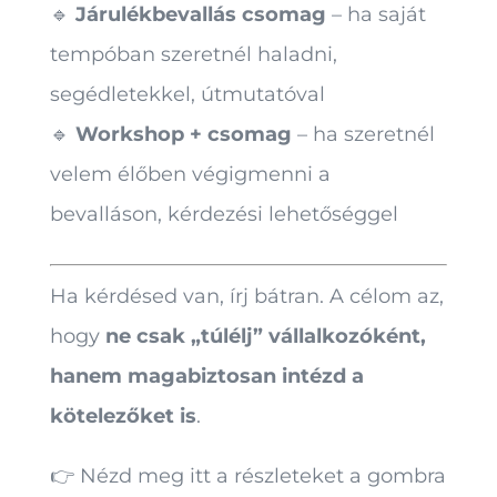
🔹
Járulékbevallás csomag
– ha saját
tempóban szeretnél haladni,
segédletekkel, útmutatóval
🔹
Workshop + csomag
– ha szeretnél
velem élőben végigmenni a
bevalláson, kérdezési lehetőséggel
Ha kérdésed van, írj bátran. A célom az,
hogy
ne csak „túlélj” vállalkozóként,
hanem magabiztosan intézd a
kötelezőket is
.
👉 Nézd meg itt a részleteket a gombra