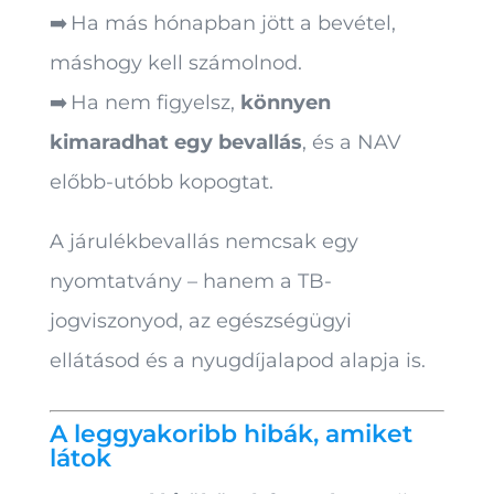
➡️ Ha más hónapban jött a bevétel,
máshogy kell számolnod.
➡️ Ha nem figyelsz,
könnyen
kimaradhat egy bevallás
, és a NAV
előbb-utóbb kopogtat.
A járulékbevallás nemcsak egy
nyomtatvány – hanem a TB-
jogviszonyod, az egészségügyi
ellátásod és a nyugdíjalapod alapja is.
A leggyakoribb hibák, amiket
látok