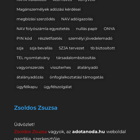
Magánszemélyek adózási kérdései
megbízási szerződés
NAV adóigazolás
NAV folyószámla egyeztetés
nullás papír
ONYA
PIN kód
részletfizetés
személyi jövedelemadó
szja
szja bevallás
SZJA tervezet
tb biztosított
TEL nyomtatvány
társadalombiztosítás
vagyonszerzés
visszterhes
átalányadó
átalányadózás
önfoglalkoztatási támogatás
ügyfélkapu
ügyfélszolgálat
Zsoldos Zsuzsa
Üdvözlet!
Zsoldos Zsuzsa
vagyok, az
adotanoda.hu
weboldal
gazdája, szerkesztője.