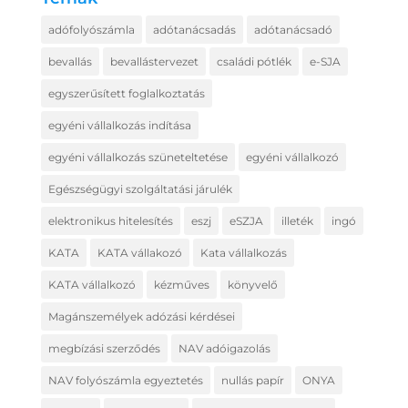
adófolyószámla
adótanácsadás
adótanácsadó
bevallás
bevallástervezet
családi pótlék
e-SJA
egyszerűsített foglalkoztatás
egyéni vállalkozás indítása
egyéni vállalkozás szüneteltetése
egyéni vállalkozó
Egészségügyi szolgáltatási járulék
elektronikus hitelesítés
eszj
eSZJA
illeték
ingó
KATA
KATA vállakozó
Kata vállalkozás
KATA vállalkozó
kézműves
könyvelő
Magánszemélyek adózási kérdései
megbízási szerződés
NAV adóigazolás
NAV folyószámla egyeztetés
nullás papír
ONYA