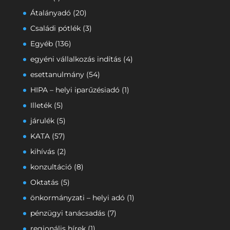
Átalányadó
(20)
Családi pótlék
(3)
Egyéb
(136)
egyéni vállalkozás indítás
(4)
esettanulmány
(54)
HIPA – helyi iparűzésiadó
(1)
Illeték
(5)
járulék
(5)
KATA
(57)
kihívás
(2)
konzultáció
(8)
Oktatás
(5)
önkormányzati – helyi adó
(1)
pénzügyi tanácsadás
(7)
regionális hírek
(1)