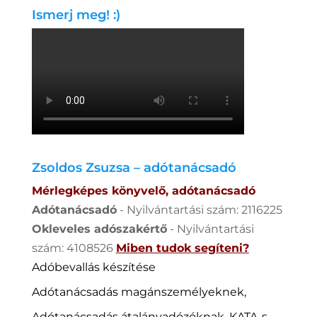
Ismerj meg! :)
Zsoldos Zsuzsa – adótanácsadó
Mérlegképes könyvelő, adótanácsadó
Adótanácsadó
- Nyilvántartási szám: 2116225
Okleveles adószakértő
- Nyilvántartási
szám: 4108526
Miben tudok segíteni?
Adóbevallás készítése
Adótanácsadás magánszemélyeknek,
Adótanácsadás átalányadózóknak, KATA-s