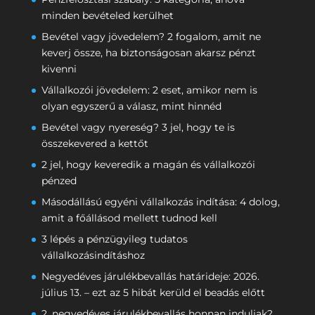
minden bevételed kerülhet
Bevétel vagy jövedelem? 2 fogalom, amit ne
keverj össze, ha biztonságosan akarsz pénzt
kivenni
Vállalkozói jövedelem: 2 eset, amikor nem is
olyan egyszerű a válasz, mint hinnéd
Bevétel vagy nyereség? 3 jel, hogy te is
összekevered a kettőt
2 jel, hogy keveredik a magán és vállalkozói
pénzed
Másodállású egyéni vállalkozás indítása: 4 dolog,
amit a főállásod mellett tudnod kell
3 lépés a pénzügyileg tudatos
vállalkozásindításhoz
Negyedéves járulékbevallás határideje: 2026.
július 13. – ezt az 5 hibát kerüld el beadás előtt
2. negyedéves járulékbevallás honnan induljak?