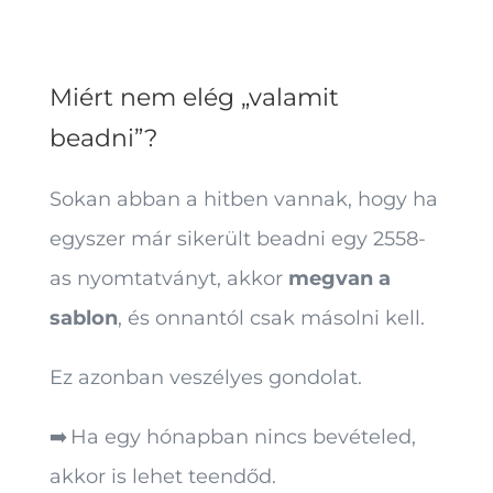
Miért nem elég „valamit
beadni”?
Sokan abban a hitben vannak, hogy ha
egyszer már sikerült beadni egy 2558-
as nyomtatványt, akkor
megvan a
sablon
, és onnantól csak másolni kell.
Ez azonban veszélyes gondolat.
➡️ Ha egy hónapban nincs bevételed,
akkor is lehet teendőd.