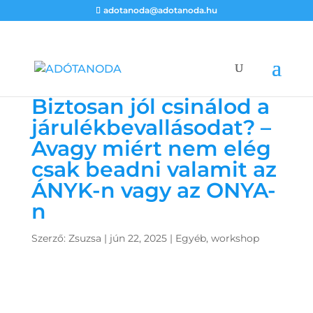
adotanoda@adotanoda.hu
Biztosan jól csinálod a
járulékbevallásodat? –
Avagy miért nem elég
csak beadni valamit az
ÁNYK-n vagy az ONYA-
n
Szerző:
Zsuzsa
|
jún 22, 2025
|
Egyéb
,
workshop