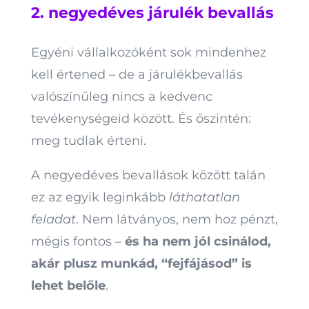
2. negyedéves járulék bevallás
Egyéni vállalkozóként sok mindenhez
kell értened – de a járulékbevallás
valószínűleg nincs a kedvenc
tevékenységeid között. És őszintén:
meg tudlak érteni.
A negyedéves bevallások között talán
ez az egyik leginkább
láthatatlan
feladat
. Nem látványos, nem hoz pénzt,
mégis fontos –
és ha nem jól csinálod,
akár plusz munkád, “fejfájásod” is
lehet belőle
.