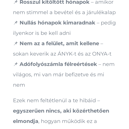
📌
Rosszul kitöltött hónapok
– amikor
nem stimmel a bevétel és a járulékalap
📌
Nullás hónapok kimaradnak
– pedig
ilyenkor is be kell adni
📌
Nem az a felület, amit kellene
–
sokan keverik az ÁNYK-t és az ONYA-t
📌
Adófolyószámla félreértések
– nem
világos, mi van már befizetve és mi
nem
Ezek nem feltétlenül a te hibáid –
egyszerűen nincs, aki közérthetően
elmondja
, hogyan működik ez a