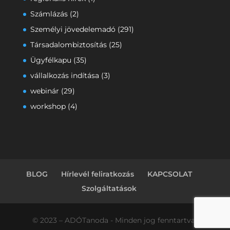
Számlázás
(2)
Személyi jövedelemadó
(291)
Társadalombiztosítás
(25)
Ügyfélkapu
(35)
vállalkozás indítása
(3)
webinár
(29)
workshop
(4)
BLOG
Hírlevél feliratkozás
KAPCSOLAT
Szolgáltatások
© 2023 – ADÓTanoda - Minden jog fenntartva!