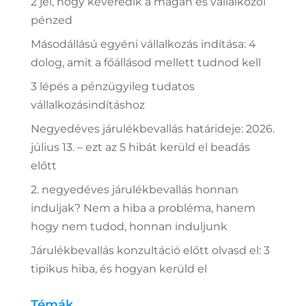
2 jel, hogy keveredik a magán és vállalkozói
pénzed
Másodállású egyéni vállalkozás indítása: 4
dolog, amit a főállásod mellett tudnod kell
3 lépés a pénzügyileg tudatos
vállalkozásindításhoz
Negyedéves járulékbevallás határideje: 2026.
július 13. – ezt az 5 hibát kerüld el beadás
előtt
2. negyedéves járulékbevallás honnan
induljak? Nem a hiba a probléma, hanem
hogy nem tudod, honnan induljunk
Járulékbevallás konzultáció előtt olvasd el: 3
tipikus hiba, és hogyan kerüld el
Témák