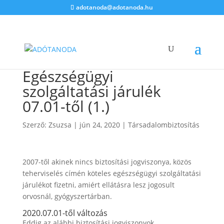
adotanoda@adotanoda.hu
Egészségügyi
szolgáltatási járulék
07.01-től (1.)
Szerző:
Zsuzsa
|
jún 24, 2020
|
Társadalombiztosítás
2007-től akinek nincs biztosítási jogviszonya, közös
teherviselés címén köteles egészségügyi szolgáltatási
járulékot fizetni, amiért ellátásra lesz jogosult
orvosnál, gyógyszertárban.
2020.07.01-től változás
Eddig az alábbi biztosítási jogviszonyok