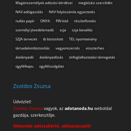
Magánszemélyek adózási kérdései
megbízási szerződés
NAV adóigazolás
NAV folyószámla egyeztetés
nullás papír
ONYA
PIN kód
részletfizetés
személyi jövedelemadó
szja
szja bevallás
SZJA tervezet
tb biztosított
TEL nyomtatvány
társadalombiztosítás
vagyonszerzés
visszterhes
átalányadó
átalányadózás
önfoglalkoztatási támogatás
ügyfélkapu
ügyfélszolgálat
Zsoldos Zsuzsa
Üdvözlet!
Zsoldos Zsuzsa
vagyok, az
adotanoda.hu
weboldal
gazdája, szerkesztője.
Okleveles adószakértő, adótanácsadó!