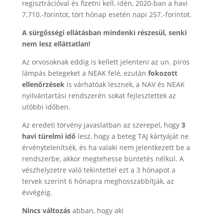
regisztrációval és fizetni kell, idén, 2020-ban a havi
7.710.-forintot, tört hónap esetén napi 257.-forintot.
A sürgősségi ellátásban mindenki részesül, senki
nem lesz elláttatlan!
Az orvosoknak eddig is kellett jelenteni az un. piros
lámpás betegeket a NEAK felé, ezután
fokozott
ellenőrzések
is várhatóak lesznek, a NAV és NEAK
nyilvántartási rendszerén sokat fejlesztettek az
utóbbi időben.
Az eredeti törvény javaslatban az szerepel, hogy
3
havi türelmi idő
lesz, hogy a beteg TAJ kártyáját ne
érvénytelenítsék, és ha valaki nem jelentkezett be a
rendszerbe, akkor megtehesse büntetés nélkül. A
vészhelyzetre való tekintettel ezt a 3 hónapot a
tervek szerint 6 hónapra meghosszabbítják, az
évvégéig.
Nincs változás
abban, hogy aki