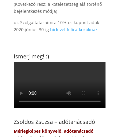
(Következő rész: a kötelezettség alá történő
bejelentkezés módja)
ui: Szolgáltatásaimra 10%-os kupont adok
2020.június 30-ig
hírlevél feliratkozóknak
Ismerj meg! :)
Zsoldos Zsuzsa – adótanácsadó
Mérlegképes könyvelő, adótanácsadó