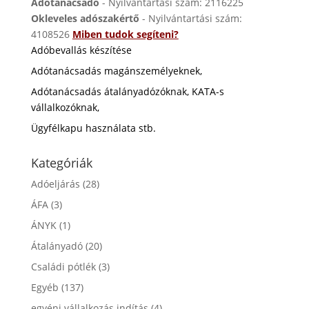
Adótanácsadó
- Nyilvántartási szám: 2116225
Okleveles adószakértő
- Nyilvántartási szám:
4108526
Miben tudok segíteni?
Adóbevallás készítése
Adótanácsadás magánszemélyeknek,
Adótanácsadás átalányadózóknak, KATA-s
vállalkozóknak,
Ügyfélkapu használata stb.
Kategóriák
Adóeljárás
(28)
ÁFA
(3)
ÁNYK
(1)
Átalányadó
(20)
Családi pótlék
(3)
Egyéb
(137)
egyéni vállalkozás indítás
(4)